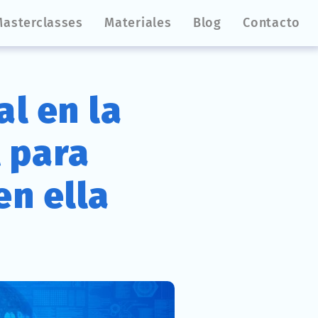
Masterclasses
Materiales
Blog
Contacto
al en la
l para
en ella