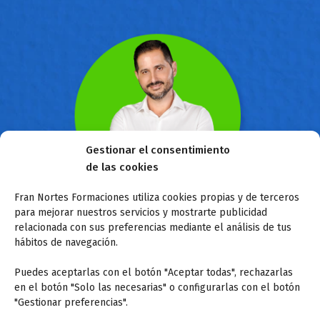
Gestionar el consentimiento
de las cookies
Fran Nortes Formaciones utiliza cookies propias y de terceros
para mejorar nuestros servicios y mostrarte publicidad
Sobre mí
relacionada con sus preferencias mediante el análisis de tus
hábitos de navegación.
Hola, Soy Fran Nortes. Llevo desde el 2004 como
Puedes aceptarlas con el botón "Aceptar todas", rechazarlas
preparador de oposiciones junto a mi equipo de
en el botón "Solo las necesarias" o configurarlas con el botón
Inspectores de Educación y profesores. Somos
"Gestionar preferencias".
expertos en legislación educativa e impartimos