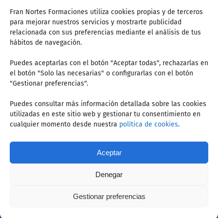
Fran Nortes Formaciones utiliza cookies propias y de terceros
para mejorar nuestros servicios y mostrarte publicidad
Sobre mí
relacionada con sus preferencias mediante el análisis de tus
hábitos de navegación.
Hola, Soy Fran Nortes. Llevo desde el 2004 como
Puedes aceptarlas con el botón "Aceptar todas", rechazarlas en
preparador de oposiciones junto a mi equipo de
el botón "Solo las necesarias" o configurarlas con el botón
Inspectores de Educación y profesores. Somos
"Gestionar preferencias".
expertos en legislación educativa e impartimos
ponencias y formaciones relacionadas con la
Puedes consultar más información detallada sobre las cookies
docencia...
utilizadas en este sitio web y gestionar tu consentimiento en
cualquier momento desde nuestra
política de cookies
.
Saber más
Aceptar
Denegar
Fran Nortes © 2022. Todos los derechos reservados
Gestionar preferencias
Política de cookies
·
Política de privacidad
·
Aviso legal
·
Condiciones de Uso
|
Diseño web: digitalDot