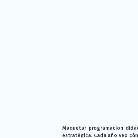
Maquetar programación didáct
estratégica. Cada año veo có