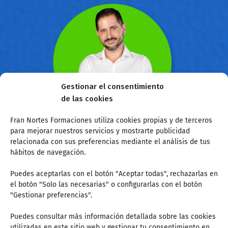
Gestionar el consentimiento
de las cookies
Fran Nortes Formaciones utiliza cookies propias y de terceros
para mejorar nuestros servicios y mostrarte publicidad
Sobre mí
relacionada con sus preferencias mediante el análisis de tus
hábitos de navegación.
Hola, Soy Fran Nortes. Llevo desde el 2004 como
Puedes aceptarlas con el botón "Aceptar todas", rechazarlas en
preparador de oposiciones junto a mi equipo de
el botón "Solo las necesarias" o configurarlas con el botón
Inspectores de Educación y profesores. Somos
"Gestionar preferencias".
expertos en legislación educativa e impartimos
ponencias y formaciones relacionadas con la
Puedes consultar más información detallada sobre las cookies
docencia...
utilizadas en este sitio web y gestionar tu consentimiento en