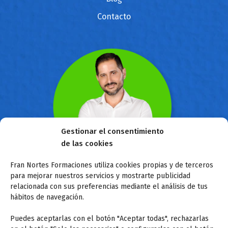
Contacto
Gestionar el consentimiento
de las cookies
Fran Nortes Formaciones utiliza cookies propias y de terceros
para mejorar nuestros servicios y mostrarte publicidad
Sobre mí
relacionada con sus preferencias mediante el análisis de tus
hábitos de navegación.
Hola, Soy Fran Nortes. Llevo desde el 2004 como
Puedes aceptarlas con el botón "Aceptar todas", rechazarlas
preparador de oposiciones junto a mi equipo de