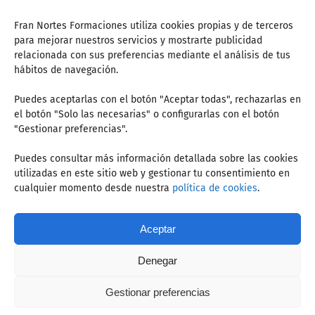
Fran Nortes Formaciones utiliza cookies propias y de terceros
para mejorar nuestros servicios y mostrarte publicidad
Sobre mí
relacionada con sus preferencias mediante el análisis de tus
hábitos de navegación.
Hola, Soy Fran Nortes. Llevo desde el 2004 como
Puedes aceptarlas con el botón "Aceptar todas", rechazarlas en
preparador de oposiciones junto a mi equipo de
el botón "Solo las necesarias" o configurarlas con el botón
Inspectores de Educación y profesores. Somos
"Gestionar preferencias".
expertos en legislación educativa e impartimos
ponencias y formaciones relacionadas con la
Puedes consultar más información detallada sobre las cookies
docencia...
utilizadas en este sitio web y gestionar tu consentimiento en
cualquier momento desde nuestra
política de cookies
.
Saber más
Aceptar
Denegar
Fran Nortes © 2022. Todos los derechos reservados
Gestionar preferencias
Política de cookies
·
Política de privacidad
·
Aviso legal
·
Condiciones de Uso
|
Diseño web: digitalDot