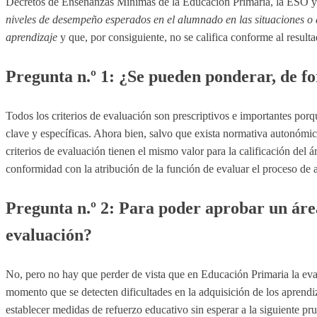
Decretos de Enseñanzas Mínimas de la Educación Primaria, la ESO y 
niveles de desempeño esperados en el alumnado en las situaciones o 
aprendizaje
y que, por consiguiente, no se califica conforme al resul
Pregunta n.º 1: ¿Se pueden ponderar, de fo
Todos los criterios de evaluación son prescriptivos e importantes porqu
clave y específicas. Ahora bien, salvo que exista normativa autonómica 
criterios de evaluación tienen el mismo valor para la calificación del
conformidad con la atribución de la función de evaluar el proceso de 
Pregunta n.º 2: Para poder aprobar un área
evaluación?
No, pero no hay que perder de vista que en Educación Primaria la eval
momento que se detecten dificultades en la adquisición de los aprendi
establecer medidas de refuerzo educativo sin esperar a la siguiente pr