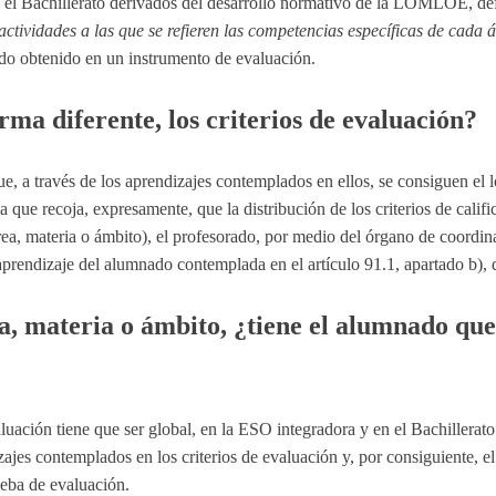
el Bachillerato derivados del desarrollo normativo de la LOMLOE, def
actividades a las que se refieren las competencias específicas de cad
tado obtenido en un instrumento de evaluación.
rma diferente, los criterios de evaluación?
e, a través de los aprendizajes contemplados en ellos, se consiguen el l
que recoja, expresamente, que la distribución de los criterios de califi
 área, materia o ámbito), el profesorado, por medio del órgano de coordi
aprendizaje del alumnado contemplada en el artículo 91.1, apartado b),
, materia o ámbito, ¿tiene el alumnado que 
uación tiene que ser global, en la ESO integradora y en el Bachillerato
zajes contemplados en los criterios de evaluación y, por consiguiente, 
ueba de evaluación.