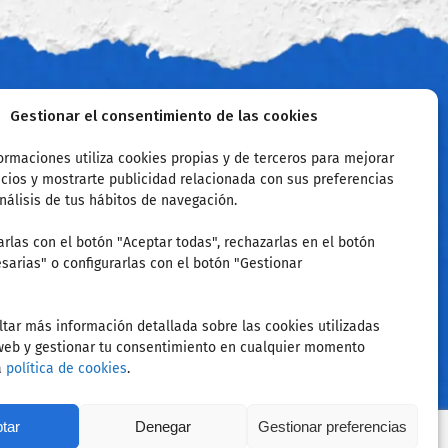
Sobre mí
Gestionar el consentimiento de las cookies
ormaciones utiliza cookies propias y de terceros para mejorar
Hola, Soy Fran Nortes. Llevo desde el 2004
icios y mostrarte publicidad relacionada con sus preferencias
nálisis de tus hábitos de navegación.
como preparador de oposiciones junto a mi
equipo de Inspectores de Educación y
rlas con el botón "Aceptar todas", rechazarlas en el botón
profesores. Somos expertos en legislación
sarias" o configurarlas con el botón "Gestionar
educativa e impartimos ponencias y
formaciones relacionadas con la docencia...
tar más información detallada sobre las cookies utilizadas
 web y gestionar tu consentimiento en cualquier momento
Saber más
a
política de cookies
.
tar
Denegar
Gestionar preferencias