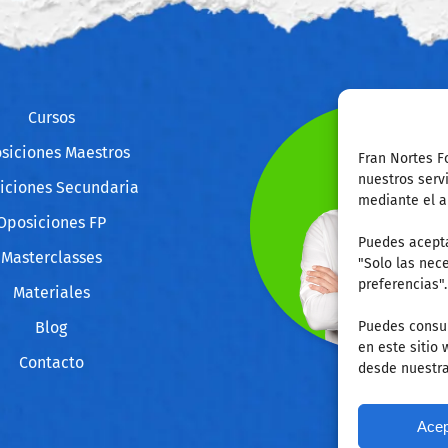
Cursos
siciones Maestros
Fran Nortes F
nuestros serv
iciones Secundaria
mediante el a
Oposiciones FP
Puedes acepta
Masterclasses
"Solo las nece
preferencias".
Materiales
Blog
Puedes consul
en este sitio
Contacto
desde nuestr
Acep