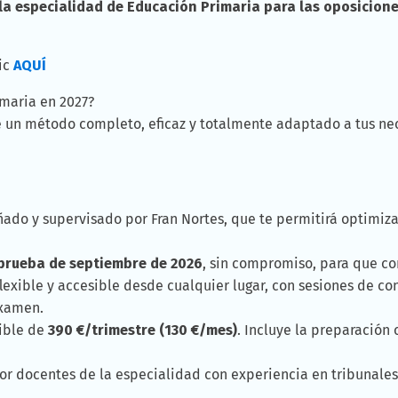
a especialidad de Educación Primaria para las oposicione
lic
AQUÍ
imaria en 2027?
e un método completo, eficaz y totalmente adaptado a tus nec
eñado y supervisado por Fran Nortes, que te permitirá optimiza
 prueba de septiembre de 2026
, sin compromiso, para que c
 flexible y accesible desde cualquier lugar, con sesiones de c
examen.
ible de
390 €/trimestre (130 €/mes)
. Incluye la preparación
r docentes de la especialidad con experiencia en tribunales