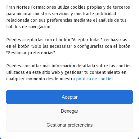
Fran Nortes Formaciones utiliza cookies propias y de terceros
para mejorar nuestros servicios y mostrarte publicidad
Sobre mí
relacionada con sus preferencias mediante el análisis de tus
hábitos de navegación.
Hola, Soy Fran Nortes. Llevo desde el 2004 como
preparador de oposiciones junto a mi equipo de
Puedes aceptarlas con el botón "Aceptar todas", rechazarlas
en el botón "Solo las necesarias" o configurarlas con el botón
Inspectores de Educación y profesores. Somos
"Gestionar preferencias".
expertos en legislación educativa e impartimos
ponencias y formaciones relacionadas con la
Puedes consultar más información detallada sobre las cookies
docencia...
utilizadas en este sitio web y gestionar tu consentimiento en
cualquier momento desde nuestra
política de cookies
.
Saber más
Aceptar
Denegar
Fran Nortes © 2022. Todos los derechos reservados
Gestionar preferencias
Política de cookies
·
Política de privacidad
·
Aviso legal
·
Condiciones de Uso
|
Diseño web: digitalDot